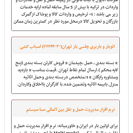
شرکت آتایول با ثبت قانونی در زمینه حمل و نقل و صادرات و
واردات در ترکیه با بیش از 5 سال سابقه آماده ارایه خدمات
زیر می باشد : 1- ترخیص و واردات کالا و پوشاک ازگمرک
بازرگان و تحویل کالا درمحل مورد نظر در کمترین زمان ممکن
. 2- مش
اتوبار و باربری چلسی بار تهران(۶۶۶۴۴۰۳۰) اسباب کشی
» بسته بندی ، حمل ،چیدمان « فروش کارتن بسته بندی (پنج
لایه محکم ).ارسال تمام نقاط تهران .قیمت مناسب « بازدید
ومشاوره رایگان » 1:متخصص دربسته بندی وحمل اثاثیه
منزل.بابیمه اثاثیه وتضمین شده.با کارگران بااخلاق وکاردان.
2:حمل مبلمان.جهیزیه عر
نرم افزار مدیریت حمل و نقل بین المللی سبا سیستم
برای اولین بار در ایران و خاورمیانه: نرم افزار مدیریت حمل و