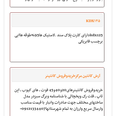
چهارراه میکائیل تعاونی اداره برق
KDX۱۲۵
kdx125دارای کارت پلاک سند .لاستیک ها95%طوقه هاابی
برچسب فابریکی
آرش کانتین مرکزخریدوفروش کانتینر
خریدوفروش کانتینرهای20و40و45 فوت ، های کیوب ، اپن
تاپ ، فلت رک ویخچالی با شناسنامه وبرگ سبزدر مدل
ساختهای مختلف جهت صادرات وانبار با قیمت مناسب
وارسال سریع وارزان به تمام شهرستانها09121334407-
66940310-66940311 خریدار سریع انوا