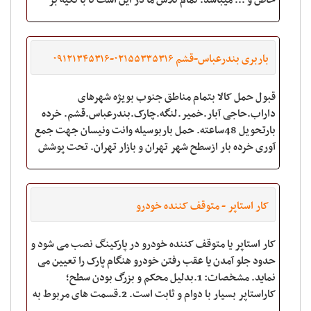
خاص و ... میباشد. تمام تلاش ما در این است تا با تکیه بر
تجربه خود زیباترین لحظات را برای شما ر
باربری بندرعباس-قشم ۰۲۱۵۵۳۳۵۳۱۶-۰۹۱۲۱۳۴۵۳۱۶
قبول حمل کالا بتمام مناطق جنوب بویژه شهرهای
داراب.حاجی آبار.خمیر.لنگه.چارک.بندرعباس.قشم. خرده
بارتحویل 48ساعته. حمل باربوسیله وانت ونیسان جهت جمع
آوری خرده بار ازسطح شهر تهران و بازار تهران. تحت پوشش
بیمه ایران.
کار استاپر - متوقف کننده خودرو
کار استاپر یا متوقف کننده خودرو در پارکینگ نصب می شود و
حدود جلو آمدن یا عقب رفتن خودرو هنگام پارک را تعیین می
نماید. مشخصات: 1.بدلیل محکم و بزرگ بودن سطح؛
کاراستاپر بسیار با دوام و ثابت است. 2.قسمت های مربوط به