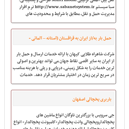
نقل بین المللی ترکیبی Multi modal طراحی و پشتیبانی:
سبا سیستم http://www.sabanetsystem.ir نرم افزار
مدیریت حمل و نقل، مطابق با شرایط و محدودیت های
فورواردری و کریری شرکتهای حمل و نقل
حمل بار به/از ایران به قزاقستان (آستانه – آلماتی -
کاراگاندا)
شرکت شاهراه طلایی کیهان با ارائه خدمات ارسال و حمل بار
از ایران به سایر اقصی نقاط جهان می تواند بهترین و اصولی
ترین خدمات را به شکل زمینی، دریایی و ریلی با هزینه مناسب
در سریع ترین زمان در اختیار مشتریان قرار دهد. خدمات
شرکت شاه راه طلایی کیهان به
باربری یخچالی اصفهان
جی سرویس با بزرگترین ناوگان انواع ماشین های
یخچالدارویخچالی وانت یخچالدار-کامیونت یخچالدار- انواع