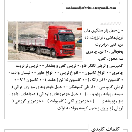
‬
mahmodjafari8141@gmail.com
• ن حمل بار سنگین مثل
تریلیماشی ، ترانزیت، ده
تن، کفی، ترانزیت
یخچالی، ۲۰ تن، چادری
سه محور، کفی،
کمپرسی و تریلی تانکر فاو. • تریلی کفی و بغلدار - • تریلی ترانزیت
چادری - • انواع کامیون - • انواع تریلی - • انواع خاور - • نیسان وانت -
• کامیون ۱۰ تن ( تک ) - • کامیون ۱۵ تن ( جفت ) - • کامیون ۹۱۱ - •
تریلی کمپرسی - • تریلی کمرشکن - • حمل خودروهای سواری ایرانی (
سمند ، پراید ، پژو و . . ) - • حمل خودروهای وارداتی ( هیوندای ، ولوو ،
بنز ، پورشه و . . . ) • خودروبر تکی ( کامیونت ) - • خودروبر گروهی (
تریلی ) باربری و حمل کیسه مواد به اراک
کلمات کلیدی