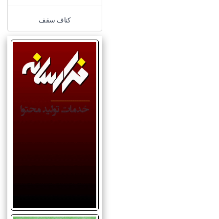
کناف سقف