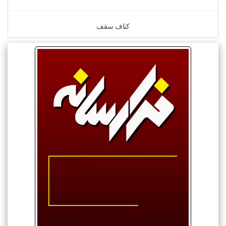
کناف سقف