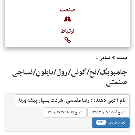
صنعت
ارتباط
صنعت
نساجی
جامبوبگ/نخ/گونی/رول/نایلون/نساجی
صنعتی
نام آگهی دهنده : رضا مقدسی. شرکت بسپار پیشه ورنا
تاریخ ثبت :
۱۳۹۹/۱۰/۰۹‬
تاریخ انقضا :
۱۴۰۰/۰۶/۲۹‬
‬
تعداد بازدید :
۶۹۶۳