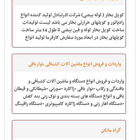
کویل بخار ( لوله بیضی) شرکت آذرتبادل تولید کننده انواع
رادیاتور و کویلهای حرارتی بخار می باشد لیست تولیدات
ساخت کویل بخار لوله و فین بیضی تا طول 14 متر ساخت
کویلهای بخار در ابعاد مورد سفارش کارفرما تولید انواع
رادیاتور هوای گرم ساخت ایر هی
واردات و فروش انواع ماشین آلات کشبافی ،نواربافی
وقطعات نساجی،ژاکارد،سوزنی،شیطانکی وقیطان بافی
واردات و فروش انواع دستگاه و ماشین آلات کشبافی و
وانواع دستگاههای بسته بندی ورافینگ وقطعات
بافندگی و رکاب -نوار بافی -ژاکارد -سوزنی -شیطانکی و قیطان
بافی و انواع دستگاه های بسته بندی و نوک زنی بند کفش
وملزومات آنها
-دستگاه آهار زنی و دستگاه ژاکارد کامپیوتری -دستگاه رافینگ
و قطعات و ملزومات بافندگی .
گراد مانکن