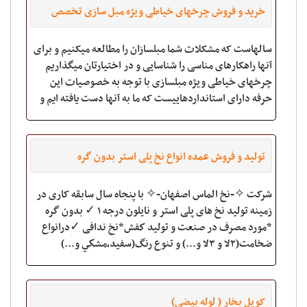
خرید و فروش چرخهای خیاطی ویژه مبل سازی تخصص
ماست
سالهاست که مشکلات شما مبلسازان را مطالعه میکنیم و برای
آنها راهکارهای مناسی را شناسایی و در اختیارتان میگذاریم
چرخهای خیاطی ویژه مبلسازی با توجه به خصوصیات این
حرفه دارای استانداردهاییست که ما به آنها دست یافته ایم و
هم اکنون مشتاقانه در اختیار
تولید و فروش عمده انواع نخ پلی استر بدون گره
شرکت ✧-نخ الماس اصفهان-✧ با پنجاه سال سابقه کاری در
زمینه تولید نخ های پلی استر و نایلون درجه ١ ✓ بدون گره
*مورد مصرف در صنعت و توليد كفش*نخ ندافی ✓درانواع
ضخامت(٢لا و ٣لا و...) و تنوع رنگ(سفيد،مشكي و...)
فعالیت میکند. اطلاعات بیشتر از طريق
کویل بخار ( لوله بیضی)