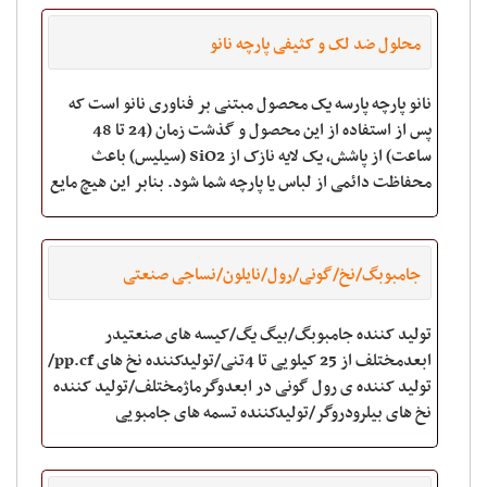
محلول ضد لک و کثیفی پارچه نانو
نانو پارچه پارسه یک محصول مبتنی بر فناوری نانو است که
پس از استفاده از این محصول و گذشت زمان (24 تا 48
ساعت) از پاشش، یک لایه نازک از SiO2 (سیلیس) باعث
محفاظت دائمی از لباس یا پارچه شما شود. بنابر این هیچ مایع
خارجی یا ماده چرب نمی تواند به سطح لباس
جامبوبگ/نخ/گونی/رول/نایلون/نساجی صنعتی
تولید کننده جامبوبگ/بیگ یگ/کیسه های صنعتیدر
ابعدمختلف از 25 کیلویی تا 4تنی/تولیدکننده نخ های pp.cf/
تولید کننده ی رول گونی در ابعدوگرماژمختلف/تولید کننده
نخ های بیلرودروگر/تولیدکننده تسمه های جامبویی