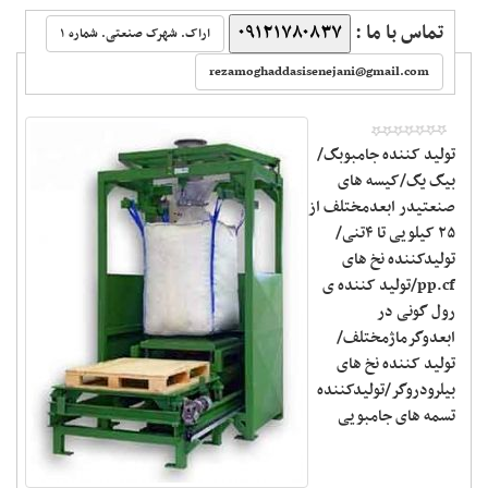
تماس با ما :
۰۹۱۲۱۷۸۰۸۳۷
اراک. شهرک صنعتی. شماره ۱
‬
rezamoghaddasisenejani@gmail.com
تولید کننده جامبوبگ/
بیگ یگ/کیسه های
صنعتیدر ابعدمختلف از
۲۵ کیلویی تا ۴تنی/
تولیدکننده نخ های
pp.cf/تولید کننده ی
رول گونی در
ابعدوگرماژمختلف/
تولید کننده نخ های
بیلرودروگر/تولیدکننده
تسمه های جامبویی