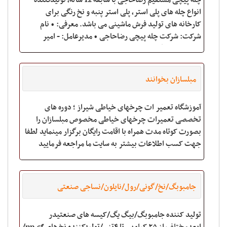
چله پیچی مستقیم رضاحاجی با سابقه 12 ساله، تولیدکننده
انواع چله های پلی استر، پلی استر پنبه و نخ رنگی برای
کارخانه های تولید فرش ماشینی می باشد. معرفی: • نام
شرکت: شرکت چله پیچی رضاحاجی • مدیرعامل: - امیر
رضاحاجی بیدگلی • نشانی،
مبلسازان بخوانند
آموزشگاه تعمیر ات چرخهای خیاطی شیراز ؛ دوره های
تخصصی تعمیرات چرخهای خیاطی مخصوص مبلسازان را
بصورت کوتاه مدت همراه با اقامت رایگان برگزار مینماید لطفا
جهت کسب اطلاعات بیشتر به سایت ما مراجعه فرمایید
sewing-machine.ir
جامبوبگ/نخ/گونی/رول/نایلون/نساجی صنعتی
تولید کننده جامبوبگ/بیگ یگ/کیسه های صنعتیدر