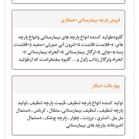
بلبرینگ های سوزنی و نیدل برینگ های ر
فروش پارچه بیمارستانی+همکاری
گلپودطولید کننده انواع پارچه های بیمارستانی وانواع پارچه
های: 1-فلامنت فلامنت 2-تترون آبی صورتی+سفید 3-فلامنت
پنبه 4-چاپی 5-ترگال بیمارستانی 6-کجراه بیمارستانی 7-
کجراه وترگال زدآب ژاول و... گلپود مفتخراست که ازطولید
کنندگان عزیز بادریافت عک
بهاربافت ابتکار
تولید کننده انواع پارچه تنظیف ،قیمت پارچه تنظیف ،تولید
پارچه تنظیف ، تنظیف بیمارستانی، متقال ، کرباس ، دستمال
مل مل ، آستری ، برزنت ، چلوار ، پارچه پوشک ، دستمال
آشپزخانه ،پارچه های بیمارستانی