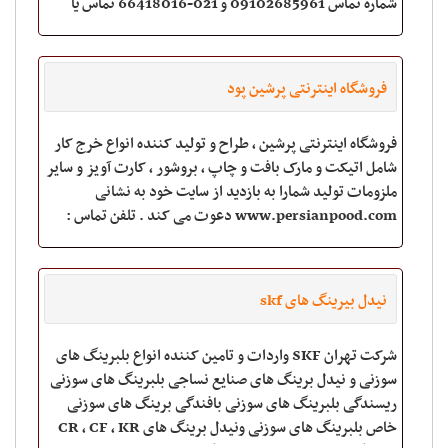
شماره تماس 09102685961 و 021-66418016 تماس یا
پیام ارسال نمایید. از شما ممنو
فروشگاه اینترنتی پرشین پود
فروشگاه اینترنتی پرشین ، طراح و تولید کننده انواع خرج کار
شامل اتیکت و مارک بافت و چاپ ، بروشور ، کارت آویز و سایر
ملزومات تولید شمارا به بازدید از سایت خود به نشانی
www.persianpood.com دعوت می کند . تلفن تماس :
02177335916
نیدل بیرینگ های skf
شرکت تهران SKF واردات و تامین کننده انواع بلبرینگ های
سوزنی و نیدل برینگ های صنایع نساجی بلبرینگ های سوزنی
ریسندگی بلبرینگ های سوزنی بافندگی برینگ های سوزنی
خاص بلبرینگ های سوزنی ونیدل برینگ های CR , CF , KR