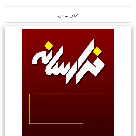
کناف سقف