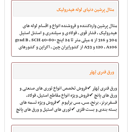
متال پرشین دنیای لوله هیدرولیک
متال پرشین واردکننده و فروشنده انواع و اقسام لوله های
هیدرولیک ، فشار قوی ، فولادی و سیلندری و استنل استیل
304 و 316 از 4 میلی متر تا 24 اینچ grad B ، SCH 40-80-
120 ، A106 و A53 از کشورایران چین ، اکراین و کشورهای
اروپایی و با رنگهای طلایی ، س
ورق فنری بُهلِر
ورق فنری بُهلِر ✔فروش تخصص انواع توری های صنعتی و
ورق های پانچ ✔فروش ویژه انواع مقاطع استیل، فولاد،
فسفربرنز، برنج، مس، مس برلیوم ✔فروش ویژه تسمه های
بسته بندی و بست فلزی ✔توری های استیل و ورق های پانچ
شامل: *توری استیل مش ریز *توری فولادی