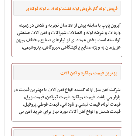
فروش لوله گاز،فروش لوله نفت،لوله آب، لوله فولادی
آیرون پایپ با سابقه بیش از 18 سال تجربه و تلاش در زمینه
واردات و عرضه لوله و اتصالات شیرآلات و آهن آلات صنعتی
توانسته است بخش عمده ای از نیازهای صنایع مختلف میهن
عزیزمان به ویژه صنایع پالایشگاهی ،نیروگاهی، پتروشیمی،
نفت ،گاز و تاسیسات را برطرف سازد.
بهترین قیمت میلگرد و آهن آلات
شرکت آهن ملل ارائه کننده انواع آهن آلات با بهترين قيمت در
بازار مي باشد. قيمت ميلگرد، قيمت تيرآهن، قيمت ورق،
قيمت لوله، قيمت نبشي و ناوداني، قيمت قوطي پروفيل،
قيمت شمش و انواع آهن آلات مورد نياز براي خريد آهن مي
توانيد از شرکت آهن ملل به صورت تخصص