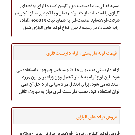
۱.۲۳۷۹ Spk Spk R Xw۵ ۱.۲۳۴۴ ۱.۶۵۸۲ Vcn۱۵۰
بسمه تعالی ساینا صنعت فلز ، تامین کننده انواع فولادهای
Mo۴۰
آلیاژی با استعانت از خداوند متعال و با تکیه بر سالها تجربه ،
شرکت فولادساینا صنعت فلز به شماره ثبت 466853 ،آماده
ارایه خدمات در زمینه تامین انواع فولاد های الیاژی طبق
استانداردهای بین المل
قیمت لوله داربستی ، لوله داربست فلزی
لوله داربستی به عنوان حفاظ و ساختن چارچوب استفاده می
شود. این نوع لوله به خاطر تحمل وزن زیاد برای این مورد
استفاده می شود. برای انتقال مواد سیالی از داخل آن نمی
توان استفاده کرد. نصب داربست فلزی نیاز به مهارت کافی
دارد. زیرا با فرو ریختن حفاظ
فروش فولاد های آلیاژی
فروش فولاد آلیاژی : فروش فولادهای حرارتی پذیر Ck45 و