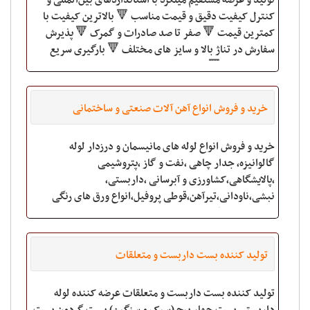
تولید و عرضه مستقیم میلگرد با استانداردهای بین‌المللی و
کنترل کیفیت دقیق و قیمت مناسب 🔻 بالاترین کیفیت با
کمترین قیمت 🔻 صفر تا صد صادرات و گمرک 🔻 پذیرش
سفارش در تناژ بالا و سایز های مختلف 🔻 بارگیری سریع
درب کارخانه 🔻 بدون خرج انبارداری
خرید و فروش انواع آهن آلات صنعتی و ساختمانی
خرید و فروش انواع لوله های مانیسمان و درزدار لوله
گالوانیزه، جدار چاهی ،نفت و گاز ،پتروشیمی
،پالایشگاهی،کشاورزی و آبرسانی ،داربستی،
نبشی،ناودانی،تیرآهن،قوطی پروفیل،انواع ورق های رنگی
،روغنی ،سیاه،گالوانیزه،ورق های آلیاژی
تولید کننده بست داربست و متعلقات
تولید کننده بست داربست و متعلقات عرضه کننده لوله