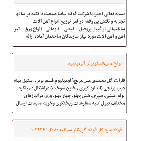
گالوانیزه – ورق سیاه – تیر آهن – میلگرد – قوطی –
بسمه تعالی احتراما شرکت فولاد ساینا صنعت با تکیه بر سالها
ناودانی- نبشی – پروفیل -
تجربه و تلاش بی وقفه در امر توزیع انواع آهن آلات
ساختمانی از قبیل پروفیل – نبشی – ناودانی –انواع ورق – تیر
آهن و آهن آلات مورد نیاز سازندگان ساختمان آماده ارائه
برنج،مس،فسفربرنز،آلومینیوم
فلزات گل محمدی مس،برنج،آلومینیوم،فسفربرنز. استیل میله
دیپ برنجی (اندازه گیری مخازن سوخت) دراشکال : میلگرد،
لوله ،نبشی، سپری، شش پهلو، چهارپهلو، ورق درآلیاژهای
مختلف قبول کلیه سفارشات ریختگری وخرید ضایعات ارسال
به کل ایران آدرس : فتح ، روبروی
فولاد سرد کار فولاد گرمکار سمانته ۱.۲۰۸۰ ۱.۲۴۳۶