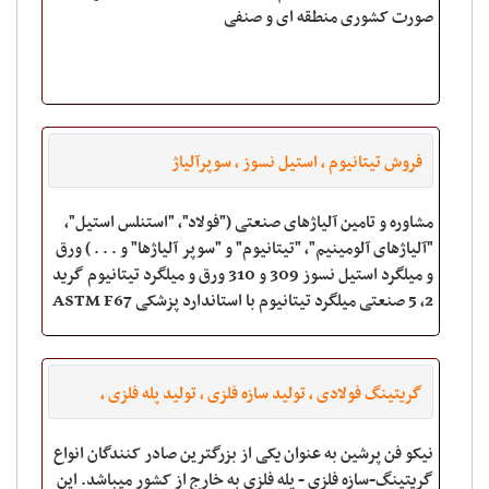
صورت کشوری منطقه ای و صنفی
فروش تیتانیوم ، استیل نسوز ، سوپرآلیاژ
مشاوره و تامین آلیاژهای صنعتی ("فولاد"، "استنلس استیل"،
"آلیاژهای آلومینیم"، "تیتانیوم" و "سوپر آلیاژها" و . . . ) ورق
و میلگرد استیل نسوز 309 و 310 ورق و میلگرد تیتانیوم گرید
2، 5 صنعتی میلگرد تیتانیوم با استاندارد پزشکی ASTM F67
& ASTM F136 شم
گریتینگ فولادی ، تولید سازه فلزی ، تولید پله فلزی ،
گریتینگ گالوانیزه
نیکو فن پرشین به عنوان یکی از بزرگترین صادر کنندگان انواع
گریتینگ-سازه فلزی - پله فلزی به خارج از کشور میباشد. این