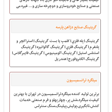
کیفیت بسیار عالی و قابلیت خم کاری بالا جهت کارهای
صنعتی و صنایع خودروسازی و دوچرخه سازی و... غیره می
باشد.<br
گریتینگ صنایع دژآهن پارسه
گريتينگ|پله فلزي|کلمپ يا بست گريتينگ|استراکچر و
پلتفرم|گريتينگ فلزي|گريتينگ گالوانيزه|گريتينگ
استنلس استيل|گريتينگ آلومينيومي|گريتينگ فايبرگلاس|
گريتينگ الکتروفورج|هندريل
میلگرد ترانسمیسیون
برترین تولید کننده میلگردترانسمیسیون در تهران با بهترین
کیفیت میلگرد،شش پر، چهارپهلو و فرم صنعتی خدمات
کشش،تابگیری،پولیش،پیلینگ،سنگ سنترلس