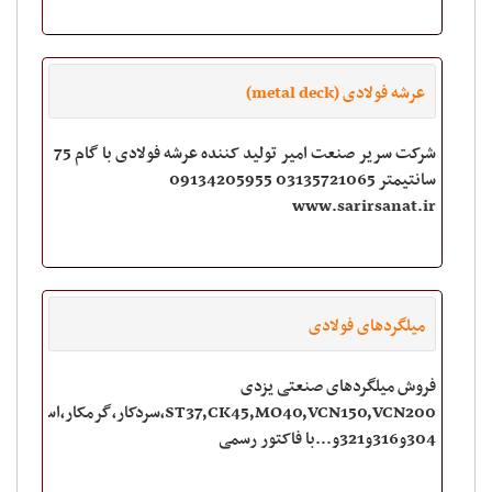
عرشه فولادی (metal deck)
شرکت سریر صنعت امیر تولید کننده عرشه فولادی با گام 75
سانتیمتر 03135721065 09134205955
www.sarirsanat.ir
میلگردهای فولادی
فروش میلگردهای صنعتی یزدی
ST37,CK45,MO40,VCN150,VCN200,سردکار,گرمکار,استیل
304و316و321و...با فاکتور رسمی