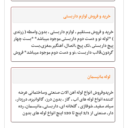
خرید و فروش لوازم داربستی
خرید و فروش مستقیم , لوازم داربستی , بدون واسطه ( زرندی
) *لوله نو و دست دوم داربستى موجود میباشد* *بست چهار
پیچ داربستى ،تک پیچ ،اتصال، آهنگیر،مغزى،بست
گردون،قالب داربست ،نو و دست دوم موجود میباشد* فروش
لوله و بست و اتصالات به قیمت پایین،خ
لوله مانیسمان
خریدوفروش انواع لوله آهن الات صنعتی وساختمانی عرضه
کننده انواع لوله های آب ، گاز ، بدون درز، گالوانیزه، درزدار،
سیاه، سفید، شوفاژی ، گلخانه ای، داربستی، مانیسمان، رده
دار، صنعتی از 2/1 اینچ تا 120 اینچ انواع لوله های بدون
درز(مانسمان )مطابق با