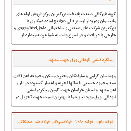
گروه بازرگانی صنعت پایتخت بزرگترین مرکز فروش لوله های
مانیسمان ودرزدار ازسایز1الی 56اینچ اماده همکاری با
بزرگترین شرکت های صنعتی و ساختمانی داخلbivi وsgsی و
خارجی با دریافت و در اسرع وقت به شما عرضه میدارد از
سوابق کاری ما صادرات لوله و اتصالات به ع
میلگرد نبشی ناودانی ورق جهت مشهد
مهندسان گرامی و سازندگان محترم مسکن مجموعه آهن آلات
سید محمود حسینی با سالها تجربه و اعتبار گسترده در بازار
آهن مشهد و استان خراسان جهت تامین میلگرد، نبشی،
ناودانی، ورق مورد نیاز شما با بهترین قیمت جهت تحویل در
مشهد و یا شهرها
فولاد spk - فولاد ۲۰۸۰ - فولادسردکار-فولاد ضد اصطکاک-