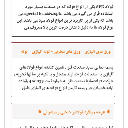
فولاد ماشینکاری
فولاد SPK یکی از انواع فولاد که در صنعت بسیار مورد
استفاده قرار می گیرد می باشد .spkمخفف special k می
باشد که یکی از پر کاربرد ترین انواع فولاد سرد می باشد.این
نوع فولاد ها به دلیل داشتن درصد کربن بالا معروف می
باشند. فولاد spk دارای سختی زیادی در
ورق های آلیاژی – ورق های مخزنی - لوله آلیاژی – لوله
آتش خوار – انواع فولاد – فولاد نسوز – استنلس استیل –
بسمه تعالی ساینا صنعت فلز ، تامین کننده انواع فولادهای
لوله مانیسمان – ورق دریایی – A۱۰۶ –St۵۲-
آلیاژی با استعانت از خداوند متعال و با تکیه بر سالها تجربه ،
شرکت فولادساینا صنعت فلز به شماره ثبت 466853 ،آماده
St۴۵-۱۷mn۴-A۲۸۳-A۵۳-A۳۶-۱.۴۸۴۱-۱.۴۸۲۸ –St
ارایه خدمات در زمینه تامین انواع فولاد های الیاژی طبق
۳۵.۸-DIN ۱۷۱۷۵ ورق HARDOX
استانداردهای بین المل
⚜️ عرضه‌ میلگرد فولادی داخلی و صادراتی ⚜️