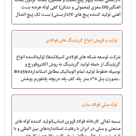
داربستی بست چهار پیچ (سبک و سنگین) بست گردون بست
آهنگیر(H) مغزی (معمولی و نشکن) کفی لوله عرضه بست
آهنی تولید کننده پیچ های T(داربستی) بست تک پیچ اتصال
ورق 2 و 2.5 صاد
تولید و فروش انواع گریتینگ های فولادی
شرکت توسعه شبکه های فولادی آسیا(تشفا) تولیدکننده انواع
گریتینگ از جمله تولید گریتینگ به روش الکتروفورج و
بوسیله خطوط تولید تمام اتوماتیک مطابق استانداردBS4592
، بصورت پنل 6*1 متر.پله.کف پله.دریچه.پلتفورم.پوشش
کف و روی کانال.راهرو.پل و ..... میباشد ک
لوله مبلی فولاد ساب
بسمه تعالی کارخانه فولاد قزوین (ساب)تولید کننده لوله های
صنعتی و مبلی در ایران با رعایت استانداردهای بین المللی و با