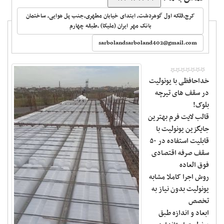
کرج،فلکه اول گوهردشت، ابتدای خیابان مطهری،جنب پل هوایی، ساختمان
بانک مهر ایران (ملیکا) ،طبقه چهارم
‬
sarbolandsarboland402@gmail.com
خداحافظی با یونولیت
در سقف های تیرچه
بلوک!
قالب لایت فرم بهترین
جایگزین یونولیت با
قابلیت استفاده در ۵۰
سقف صرفه اقتصادی
فوق العاده
روش اجرا کاملا مشابه
یونولیت بدون نیاز به
تخصص
ابعاد و اندازه طبق