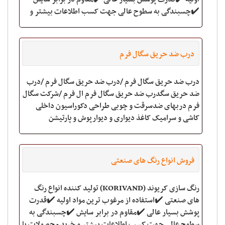
✔️چسبندگی به سطوح عالی جهت کسب اطلاعات بیشتر و
خرید محصولات با ما
درب ضد حریق سگال فرم
درب ضد حریق سگال فرم /درب ضد حریق سگال فرم /درب
ضد حریق سگدرب ضد حریق سگال فرم ال فرم /شرکت سگال
فرم دربهای ضدسرقت و چوبی طراحی دکوراسیون داخلی
کاشی و سرامیک کاغذ دیواری و دیوارپوش و پارتیشن
شیرآلات و بهداشتی سقف کاذب.پارکت و کف پوش Upvc در
و
فروش انواع رنگ های صنعتی
رنگ سازی کریوند (KORIVAND) تولید کننده انواع رنگ
های صنعتی ✔️استفاده از مرغوب ترین مواد اولیه ✔️قدرت
پوشش بسیار عالی ✔️مقاوم در برابر سایش ✔️چسبندگی به
سطوح عالی جهت کسب اطلاعات بیشتر و خرید محصولات با