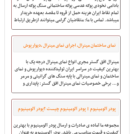
بادامی نخودی پوکه عدسی پوکه ساختمانی سنگ پوکه ارسال به
تمام نقاط ایران هزینه حمل از قروه تا مقصد بعهده خریدار
میباشد. تماس با ما: متقاضیان گرامی میتوانند ازطریق ارتباط
با ما نو
نمای ساختمان مینرال، اجرای نمای مینرال ،دیوارپوش
مینرال افق گستر مجری انواع نمای مینرال درجه یک با
بهترین کیفیت در سراسر ایران تولیدکننده دیوارپوش و نمای
ساختمان و نمای مینرالی با پایه سنگ های گرانیتی و مرمر
و... برخی خصوصیات نمای مینرال افق گستر: پایداری و
سبکی جهت کاهش وزن ساختمان مقاوم در
پودر آلومینیوم | پودر آلومینیوم چیست ؟پودر آلومینیوم
فلیک
مجموعه ما آماده ی صادرات و ارسال پودر آلومینیوم با بهترین
کیفیت و قیمت مناسب می باشد. پودر آلومینیوم به عنوان