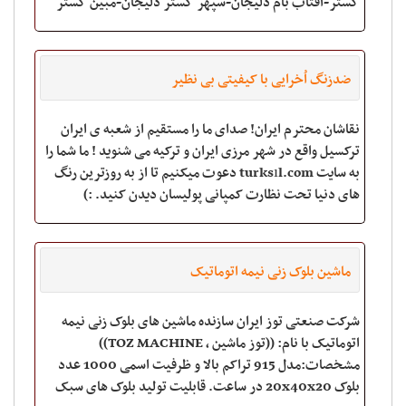
گستر-آفتاب بام دلیجان-سپهر گستر دلیجان-مبین گستر
دلیجام-پشم شیشه دلیجان
ضدزنگ اُخرایی با کیفیتی بی نظیر
نقاشان محترم ایران! صدای ما را مستقیم از شعبه ی ایران
ترکسیل واقع در شهر مرزی ایران و ترکیه می شنوید ! ما شما را
به سایت turksıl.com دعوت میکنیم تا از به روزترین رنگ
های دنیا تحت نظارت کمپانی پولیسان دیدن کنید. :)
http://www.turksil.com PhOne :
ماشین بلوک زنی نیمه اتوماتیک
شرکت صنعتی توز ایران سازنده ماشین های بلوک زنی نیمه
اتوماتیک با نام: ((توز ماشین , TOZ MACHINE))
مشخصات:مدل 915 تراکم بالا و ظرفیت اسمی 1000 عدد
بلوک 20x40x20 در ساعت. قابلیت تولید بلوک های سبک