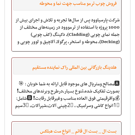
فروش چوب ترمو مناسب جهت نما و محوطه
شرکت پارسیاوود پس از سال‌ها تجربه و تلاش و اجرای بیش از
1000 پروژه با استفاده از ترمووود در زمینه‌های مختلف از
جمله نمای چوبی (Cladding)، دکینگ (کف چوبی)
(Decking)، محوطه و استخر، پرگولا، آلاچیق و لوور چوبی و
همچنین پارکت‌های تم
هلدینگ بازرگانی بین المللی راک نماینده مستقیم
🅰مصالح ومتریال های موجود قابل ارائه به شما خوبان : 🎯
بصورت تفکیک شده،تنوع بسیار،درطرح وبرندهای مختلف❗️
💰وآفرقیمتی فوق العاده مناسب وغیرقابل رقابت❗️ 🅱شامل:
1⃣انواع کاشی وسرامیک ، 2⃣چینی آلات،شیرآلات، 3⃣سیم
وکابل،کلیدوپریزوآیفون،
بست ال _ بست ال قائم _ انواع ست هبلکس