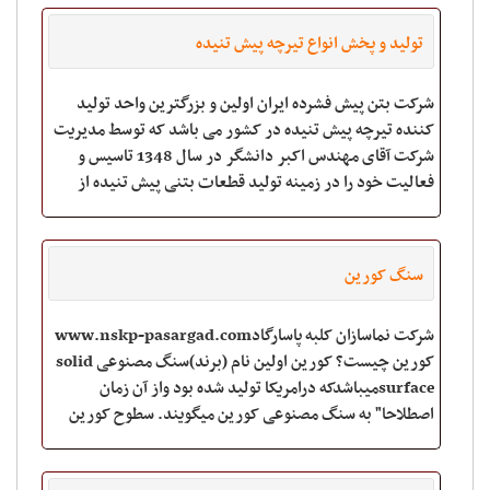
تولید و پخش انواع تیرچه پیش تنیده
شرکت بتن پیش فشرده ایران اولین و بزرگترین واحد تولید
کننده تیرچه پیش تنیده در کشور می باشد که توسط مدیریت
شرکت آقای مهندس اکبر دانشگر در سال 1348 تاسیس و
فعالیت خود را در زمینه تولید قطعات بتنی پیش تنیده از
جمله تیرچه پیش تنیده و سقف های هالو کور آغ
سنگ کورین
شرکت نماسازان کلبه پاسارگادwww.nskp-pasargad.com
کورین چیست؟ کورین اولین نام (برند)سنگ مصنوعی solid
surfaceمیباشدکه درامریکا تولید شده بود واز آن زمان
اصطلاحا" به سنگ مصنوعی کورین میگویند. سطوح کورین
پوشش های 100% اکریلیک هستند که دامنه و