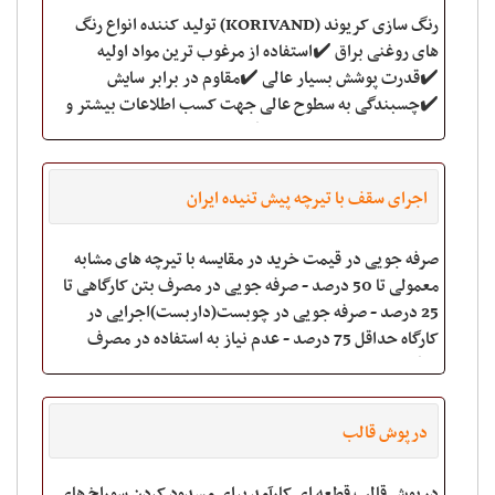
رنگ سازی کریوند (KORIVAND) تولید کننده انواع رنگ
های روغنی براق ✔️استفاده از مرغوب ترین مواد اولیه
✔️قدرت پوشش بسیار عالی ✔️مقاوم در برابر سایش
✔️چسبندگی به سطوح عالی جهت کسب اطلاعات بیشتر و
خرید محصولات با ما تماس بگیرید:
اجرای سقف با تیرچه پیش تنیده ایران
صرفه جویی در قیمت خرید در مقایسه با تیرچه های مشابه
معمولی تا 50 درصد - صرفه جویی در مصرف بتن کارگاهی تا
25 درصد - صرفه جویی در چوبست(داربست)اجرایی در
کارگاه حداقل 75 درصد - عدم نیاز به استفاده در مصرف
میلگردهای ممان منفی(به علت محاسبه تیرچه ها
درپوش قالب
درپوش قالب قطعه ای کارآمد برای مسدود کردن سوراخ های