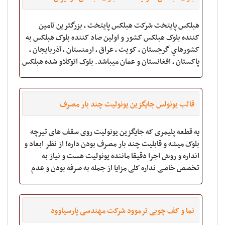
هبلکس پايتخت شرکت هبلکس پايتخت , بزرگترين تامين
کننده بلوک هبلکس کشور و اولين صاد کننده بلوک هبلکس به
کشورهاي گرجستان , کويت , عراق , ارمنستان , آذربايجان ,
پاکستان , افغانستان و عمان ميباشد. بلوک اتوکلاو شده هبلکس
با نام انحصاري بلوک AAC داراي ويژ
قالب یونولس جایگزین یونولیت چند بار مصرف
یه قطعه پلیمری که جایگزین یونولیت روی سقف های تیرچه
بلوک میشه و قابلیت چند بار مصرف بودن داره! از نظر ابعاد و
انداره و روش اجرا دقیقا ماننده یونولیت هست و نیاز به
تخصص خاصی نداره کلی مزایا از جمله به صرفه بودن و عدم
شکستگی و عدم آتش سوزی و ... دار
نما و کف چوبی ترموود شرکت مهندسی پارسیاوود