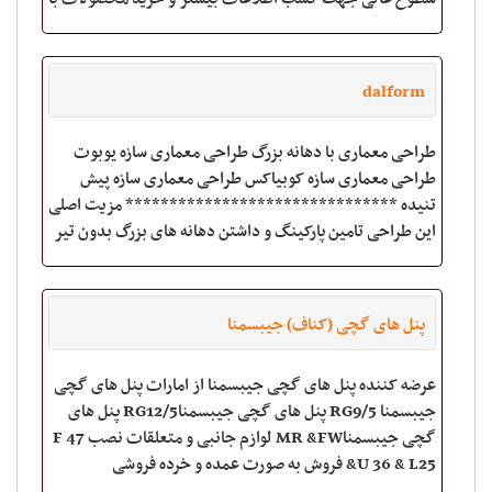
ما تماس بگیرید: ☎️066
dalform
طراحی معماری با دهانه بزرگ طراحی معماری سازه یوبوت
طراحی معماری سازه کوبیاکس طراحی معماری سازه پیش
تنیده ******************************* مزیت اصلی
این طراحی تامین پارکینگ و داشتن دهانه های بزرگ بدون تیر
و آویز می باشد.
پنل های گچی (کناف) جیبسمنا
عرضه کننده پنل های گچی جیبسمنا از امارات پنل های گچی
جیبسمنا RG9/5 پنل های گچی جیبسمناRG12/5 پنل های
گچی جیبسمناMR &FW لوازم جانبی و متعلقات نصب F 47
&U 36 & L25 فروش به صورت عمده و خرده فروشی