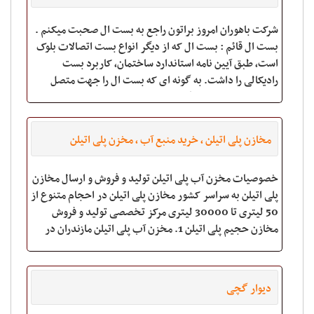
شرکت باهوران امروز براتون راجع به بست ال صحبت میکنم .
بست ال قائم : بست ال که از دیگر انواع بست اتصالات بلوک
است، طبق آیین نامه استاندارد ساختمان، کاربرد بست
رادیکالی را داشت. به گونه ای که بست ال را جهت متصل
کردن دو دیوار به یکدیگر استفاده می
مخازن پلی اتیلن ، خرید منبع آب ، مخزن پلی اتیلن
صادراتی
خصوصیات مخزن آب پلی اتیلن تولید و فروش و ارسال مخازن
پلی اتیلن به سراسر کشور مخازن پلی اتیلن در احجام متنوع از
50 لیتری تا 30000 لیتری مرکز تخصصی تولید و فروش
مخازن حجیم پلی اتیلن 1. مخزن آب پلی اتیلن مازندران در
انواع مختلف تک لایه ، دو ل
دیوار گچی