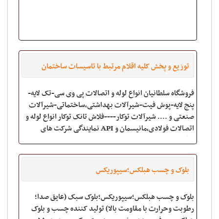
توزیع و پخش کلیه اقلام مرتبط با تاسیسات ساختمان
فروشگاه سلطانیان انواع لوله و اتصالات پی وی سی-تک لایه-
پنج لایه-پوش فیت-شیرآلات بهداشتی،ساختماتی-شیرآلات
صنعتی و .... شیرآلات توکار----فلاش تانک توکار انواع لوله و
اتصالات فولادی،مانیسمان و API نمایندگی شرکت های
اینگل،بیست بسپار،ایزی پای
بلوک و چسب هبلکس؛سیپوریکس
بلوک و چسب هبلکس؛سیپوریکس؛بلوک سبک (عایق صدا؛
رطوبت وحرارت با مقاومت بالا) تولید کننده چسب و بلوک