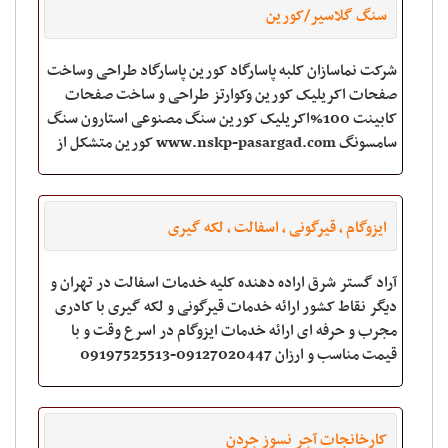
سنگ گلاسیر/کورین
شرکت نماسازان کلبه پاسارگاد کورین پاسارگاد طراحی وساخت
صفحات اکریلیک کورین وکوارتز طراحی و ساخت صفحات
کابینت 100%اکریلیک کورین سنگ مصنوعی استارون سنگ
سامسونگ www.nskp-pasargad.com کورین متشکل از
دو مادۀپلیمر اکریلیک و تری هیدرات آلمینیوم میباش
ایزوگام ، قیرگونی ، اسفالت ، لکه گیری
آراد گستر شرق اراده دهنده کلیه خدمات اسفالت در تهران و
دیگر نقاط کشور ارائه خدمات قیرگونی و لکه گیری با کادری
مجرب و حرفه ای ارائه خدمات ایزوگام در اسرع وقت و با
قیمت مناسب و ارزان 09127020447-09197525513
کارخانجات آجر نسوز جردن