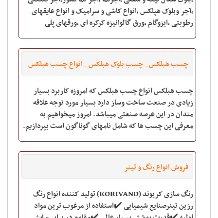
،آجر وبلوک هپلکس ،انواع کاشی و سرامیک و انواع عایقهای
رطوبتی ،ایزوگام ،ورق گالوانیزه کرکره ای ،ورقهای پلی
کربناتی ،ساندویچ پانل دیواری و س
چسب هبلکس_ چسب بلوک هبلکس _انواع چسب هبلکس
چسب هبلکس انواع چسب هبلکس که امروزه کاربرد بسیار
زیادی در صنعت ساخت وساز دارد بسیار مورد توجه علاقه
مندان در این عرصه صنعتی میباشد. امروز میخواهیم به
معرفی این چسب ها که شامل نامهای گوناگون است بپردازیم.
{چسب هبلکس ،ملات هبلکس،ملات آماده ،ملات
فروش انواع رنگ و تینر
رنگ سازی کریوند (KORIVAND) تولید کننده انواع رنگ
رزین تینرصنایع شیمیایی ✔️استفاده از مرغوب ترین مواد
اولیه ✔️قدرت پوشش بسیار عالی ✔️مقاوم در برابر سایش