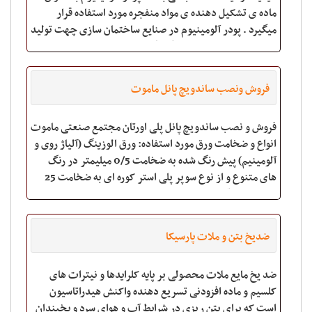
ماده ی تشکیل دهنده ی مواد منفجره مورد استفاده قرار
میگیرد . پودر آلومینیوم در صنایع ساختمان سازی چهت تولید
بلوک سبک مورد استقبال قرار گر
فروش ونصب ساندویچ پانل ماموت
فروش و نصب ساندویچ پانل پلی اورتان مجتمع صنعتی ماموت
انواع و ضخامت ورق مورد استفاده: ورق الوزینگ (آلیاژ روی و
آلومینیم) پیش رنگ شده به ضخامت 0/5 میلیمتر در رنگ
های متنوع و از نوع سوپر پلی استر کوره ای به ضخامت 25
میکرون در قسمت بیرون و 7 میکرو
ضدیخ بتن و ملات پارسیکا
ضد یخ مایع ملات محصولی بر پایه کلرایدها و نیترات های
کلسیم و ماده افزودنی تسریع دهنده واکنش هیدراتاسیون
است که برای بتن ریزی در شرایط آب و هوای سرد و یخبندان