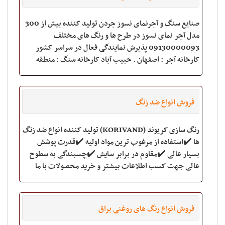
صنایع سنگ و آجرنمای نسوز جردن تولید کننده بیش از 300
مدل آجر نمای نسوز در طرح ها و رنگ های مختلف
09130000093 پذیرش نمایندگی فعال در سراسر کشور
کارخانه آجر : اصفهان . حبیب آباد کارخانه سنگ : منطقه
صنعتی نطنز www.jordanfirebrick.com
فروش انواع ضد زنگ
رنگ سازی کریوند (KORIVAND) تولید کننده انواع ضد زنگ
ها ✔️استفاده از مرغوب ترین مواد اولیه ✔️قدرت پوشش
بسیار عالی ✔️مقاوم در برابر سایش ✔️چسبندگی به سطوح
عالی جهت کسب اطلاعات بیشتر و خرید محصولات با ما
تماس بگیرید: ☎️066433
فروش انواع رنگ های روغنی براق