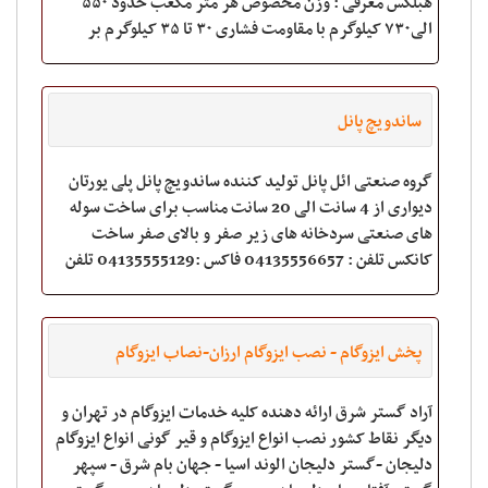
هبلکس معرفی : وزن مخصوص هر متر مکعب حدود ۵۵۰
الی۷۳۰ کیلوگرم با مقاومت فشاری ۳۰ تا ۳۵ کیلوگرم بر
سانتیمتر مربع میباشد؛ طول بلوک ها حدود 60 عرض آنه
ساندویچ پانل
گروه صنعتی ائل پانل تولید کننده ساندویچ پانل پلی یورتان
دیواری از 4 سانت الی 20 سانت مناسب برای ساخت سوله
های صنعتی سردخانه های زیر صفر و بالای صفر ساخت
کانکس تلفن : 04135556657 فاکس :04135555129 تلفن
همراه: صفری 09121236059 سایت شرکت : w
پخش ایزوگام - نصب ایزوگام ارزان-نصاب ایزوگام
آراد گستر شرق ارائه دهنده کلیه خدمات ایزوگام در تهران و
دیگر نقاط کشور نصب انواع ایزوگام و قیر گونی انواع ایزوگام
دلیجان -گستر دلیجان الوند اسیا - جهان بام شرق - سپهر