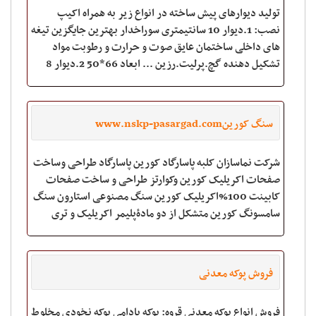
تولید دیوارهای پیش ساخته در انواع زیر به همراه اکیپ
نصب: 1.دیوار 10 سانتیمتری سوراخدار بهترین جایگزین تیغه
های داخلی ساختمان عایق صوت و حرارت و رطوبت مواد
تشکیل دهنده گچ.پرلیت.رزین ... ابعاد 66*50 2.دیوار 8
سانتیمتری یونولیت دار بهترین عایق صو
سنگ کورینwww.nskp-pasargad.com
شرکت نماسازان کلبه پاسارگاد کورین پاسارگاد طراحی وساخت
صفحات اکریلیک کورین وکوارتز طراحی و ساخت صفحات
کابینت 100%اکریلیک کورین سنگ مصنوعی استارون سنگ
سامسونگ کورین متشکل از دو مادۀپلیمر اکریلیک و تری
هیدرات آلمینیوم میباشد که در ضخامتهای 6 و 1
فروش پوکه معدنی
فروش انواع پوکه معدنی قروه: پوکه بادامی پوکه نخودی مخلوط