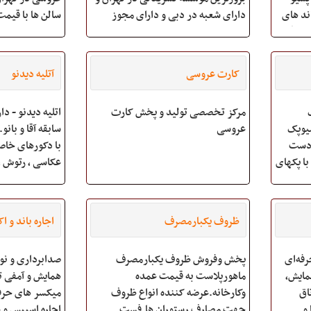
ند های
دارای شعبه در دبی و دارای مجوز
سالن ها با قیم
 خانگی
رسمی از اتحادیه، با توانایی طراحی و
ای
اجرای مراسم ها در تمامی شهرها
مینار
http://www.tashrifat-
کارت عروسی
آتلیه دیدنو
pazzel.com دفتر تشریفات عروسی پا
پک
مرکز تخصصی تولید و پخش کارت
اتلیه 
میوپک
عروسی
 دست
با پکهای
عکاسی , رتوش ,
 آرامش
ما
از مدرن ترین ت
وی شما
عکاسی و فیلمبرداری - 
ظروف یکبارمصرف
اجاره باند و اک
جلسه
رفه‌ای
پخش وفروش ظروف یکبارمصرف
صدابرداری و نو
مایش،
ماهورپلاست به قیمت عمده
همایش و آمفی تا
اق
وکارخانه.عرضه کننده انواع ظروف
 و
جهت مصارف رستوران ها.فست
اجاره اسپیس و 