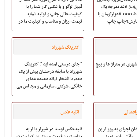
ها:عکس پرسنلی3.4 6عدددرجه یک
قبیل لوگو و یا عکس کار شما را با
آتلیه ای فقط فقط 8.000هزارتومان با
کیفیت عالی چاپ و تولید نماید.
معرفی3نفریاسفارش3چاپ چاپ
قیمت ارزان و مناسب و کیفیت ما در
چهارم 4.000تومان عضویت درکانون
این آمار بالا بی تاثیر نبوده است.
بیش از50درصدتخفیف کرجی تماس
محصولات گروه تولیدی و پخش پدیده
نوع محصول لیوان کاغذی مشخصات
کترینگ شهرزاد
محصول با طرح
شهری در متراژ ها و پیچ
" جای درستی آمده اید ". کترینگ
شهرزاد با سابقه درخشان بیش از یک
دهه، با افتخار ارائه دهنده غذای
خانگی، شرکتی، سازمانی و مجالس می
باشد.
افشانی
آتلیه عکس
ان اجرای به روز ترین
تلیه عکس اوستا در شیراز با ارایه
ی وآتش بازی زمینی
مناسبترین قیمت و بهترین کیفیت در