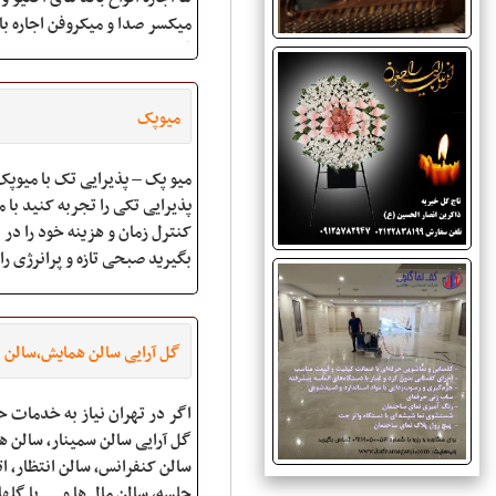
میکسر صدا و میکروفن اجاره با
قلش خور مستقیم برای مجالس
با بهترین کیفیت انواع پکیج ه
سیستم صدا برای همایش ها و س
میوپک
ها و سخنرانی ها با
میو پک – پذیرایی تک با میو
پذیرایی تکی را تجربه کنید با 
کنترل زمان و هزینه خود را در
بگیرید صبحی تازه و پرانرژی را 
کامل و مغذی میوپک آغاز کنید
خیال ، میزبانی خاطره ساز را از 
بخواهید ما ضامن خواسته و آبر
گل آرایی سالن همایش،سالن
هس
سیمنار،سالن کنفرانس، اتاق 
اگر در تهران نیاز به خدمات ح
گل آرایی سالن سمینار، سالن ه
سالن کنفرانس، سالن انتظار، ات
جلسه، سالن مال ها و ... با گلها