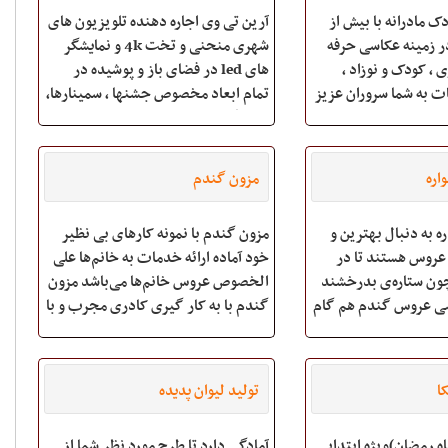
تخت ۴k،نمایشگرهای led در همه
ک مادرانه با بیش از
آرین تی وی اجاره دهنده تلویزیون های
ابعاد
 در زمینه عکاسی حرفه
شهری منحنی و تخت 4k و نمایشگر
ی ، کودک و نوزاد ،
های led در فضای باز و پوشیده در
ات به شما سروران عزیز
تمام ابعاد مخصوص جشنها ، سمینارها،
ی آتلیه مادرانه ، از
نمایشگاه ها ، کنسرت ها ، سالن های
کاسان کودک و نوزاد
ورزشی در تمام نقاط ایران آدرس:
 در این آتلیه ، زمان
اندیشه فاز یک کوی خاور پلاک ۲۳
اره
مزون گندم
شماره های تماس:
ه به دنبال بهترین و
مزون گندم با نمونه کار‌های بی‌ نظیر
عروس هستند تا در
خود آماده ارائه خدمات به خانم‌ها علی
ون ستاره‌ی بدرخشند
الخصوص عروس خانم‌ها می‌‌باشد مزون
ی عروس گندم هم گام
گندم با به کار گیری کادری مجرب و با
ه روزترین ژورنال‌های
استفاده از بروز‌ترین متدهای دنیا آماده
اروپایی ،عرب و ترک این امکان برای
خلق آثاری برازنده شما می‌باشد آدرس
شما فراهم گردیده آدرس :میدان نبوت
:میدان نبوت (هفت حوض) ابتدای گ
ا
تولید لیوان پدیده
اه رمضان)ویژه ابتدایی
آمادگی دارد تا طرح مورد نظر شما از