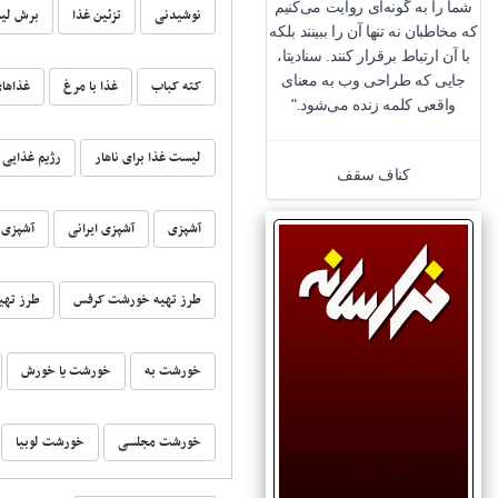
شما را به گونه‌ای روایت می‌کنیم
نوشیدنی
تزئین غذا
برش لیم
که مخاطبان نه تنها آن را ببینند بلکه
با آن ارتباط برقرار کنند. سنادیتا،
جایی که طراحی وب به معنای
کته کباب
غذا با مرغ
غذاهای
واقعی کلمه زنده می‌شود."
لیست غذا برای ناهار
رژیم غذایی
کناف سقف
آشپزی
آشپزی ایرانی
آشپزی 
طرز تهیه خورشت کرفس
طرز تهی
خورشت به
خورشت یا خورش
خورشت مجلسی
خورشت لوبیا