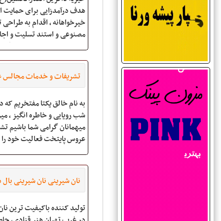
هدف درآمدزایی برای حمایت ا
خیرخواهانه ، اقدام به طراحی 
مصنوعی و استند تسلیت و اجا
و بنر تسلیت نموده است . گله
موسسه خیریه ذاکرین انصار مش
طبیعی می باشد عواید حاصل ا
تشریفات و خدمات مجالس 
و کرایه تاج گل ص
پایتخت
به نام خالق یکتا مفتخریم
شب رویایی و خاطره انگیز ، میز
میهمانان گ
عروس پایتخت فعالیت خود 
1387 در زمینه تشریفات و خ
مجالس با مدیریت آقای محمد
ضرغامی آغاز نموده است . ه
نان شیرینی نان شیرینی بال دی بال
وآرمان این مجموعه
تولید کننده باکیفیت ترین نان
در غرب تهران هنر قنادی، حا