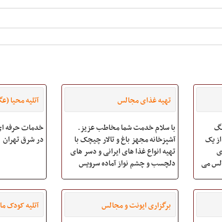
تهیه غذای مجالس
آتلیه محیا (ع
نگ
با سلام خدمت شما مخاطب عزیز.
خدمات حرفه ای
از یک
آشپزخانه مجهز باغ و تالار چیچک با
در شرق تهران
ی
تهیه انواع غذا های ایرانی و دسر های
الس می
دلچسب و چشم نواز آماده سرویس
دهی به مجالس شما می باشد .. ما به
شما این اطمینان را می دهیم که رضایت
شما اولین اولویت ما خواهد بود ... به
برگزاری ایونت و مجالس
آتلیه کودک ماد
زودی منت