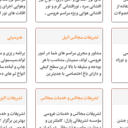
اده از
افشانی سرد ، نورافشانی گرم و نور
وهوایی اجرای زی
محصولات
افشانی هوایی ویژه مراسم عروسی ،
افکت های نور ا
یجاد
افتتاحیه، اختتامیه و دیگر مراسمات
انواع نور افشان
 سهولت
جشن . ارایه خدمات بادکنک آرایی ،
و نور افشانی ه
یشتر
کاغذ پاش ، پوشال پاش و...<
بازی زمینی وهو
تشریفات مجالس آنیل
هنرسیتی
برای
سی
مشاور و مجری مراسم های شما در امور
برنامه ریزی و 
 نوزاد
عروسی، تولد، سمینار، متناسب با هر
تولد،سیسمونی 
بودجه و سلیقه با بالا ترین سطح کیفی
چاپ و آماده سا
و دارای باغ اختصاصی با جدیترین
انواع تم های دخ
دکوراسیون و مبلمان
نمونه های موجو
همچنین پخت خا
تشریفات مجالس و خدمات مجالس
تشریفات الیزه
با بهترین متریا
پازل و تشریفات عروسی
تشریفات مجالس و خدمات عروسی
تشریفات و خدم
و جشن
مؤسسه تشریفاتی پازل: کاملترین و
بهترین برگزار 
 پسیو
بروزترین مؤسسه تشریفاتی در تهران و
عروسی در تهران 