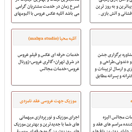
باترین و به روز ترین
اسرع زمان در خدمت مشتریان گرامی
فشانی و آتش بازی .
می باشد آتلیه عکس عروس با آلبومهای
ی سرد ، نورافشانی گرم
ایتالیایی و کره ای آتلیه عکس کودک
وایی فروش لوازم آتش
آتلیه مدلینگ آتلیه عکسهای اسپورت
ایی .سرد وگرم مناسب
آتلیه حاملگی آتلیه صنعتی و تبلیغاتی
آتلیه محیا (mahya studio)
آموزش
مشاوره برگزاری جشن
خدمات حرفه ای عکس و فیلم عروس
و دندونی،طراحی و
در شرق تهران-گالری عروس-ژورنال
زی و ارسال تزیینات و
عروس-خدمات مجالس
ترانه و پسرانه مطابق
د در سایت و انتخاب
هدایای مختلف برای میهمانان و
نگی و البته بهداشتی
موزیک جهت عروسی عقد نامزدی
ل رو
تولد تالار بعد تالار
ات مجالس الیزه
اجرای موزیک و نورپردازی میهمانی
کننده مراسم های عقد و
های شما با جدیدترین و بهترین موزیک
دارای بهترین باغ ها و
های روز بهترین گروه حرفه ای موسیقی