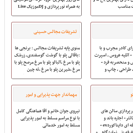
ت مناسب
به همراه نورپردازی و DJموزیک Live
خواننده برای تالار با مجوز ارکستر
کامل و حرفه ای اجرای خدمات حرفه
ای و بی نظیر (دی جی) و موزیک
تشریفات مجالس حسینی
مجالس. Pla
دیدنو - دارای کادر مجرب و با
منوی پایه تشریفات مجالس : برنجی ها
سابقه آقا و بانو. - آتلیه عروس , اسپرت
:باقالی پلو با گوشت گوسفندی، زرشک
با دکورهای خاص و منحصربه فرد -
پلو با مرغ ،آلبالو پلو با مرغ مرصح پلو با
 طراحی , چاپ و
مرغ ،شیرین پلو با مرغ ،ته چین
صحافی انواع آلبوم دیجیتال. - استفاده
خورشتی ها :فسنجان ،بیف استراگانف
جهیزات و دوربین های
،دلمه ،خوراک سبزیجات باربکیو :
ساخت مت
جوجه کباب سالادها: اندونزی
و
مهماندار جهت پذیرایی و امور
،ماکارانی ،
خدماتی
رپردازی سالن های
نیروی جوان خانم و آقا هماهنگی کامل
ئتر- اجاره باند و
با نوع مراسم مسلط به امور پذیرایی
میکسر های حرفه ای دایناکوردev -
مسلط به امور خدماتی
غرفه زنی نمایشگاهی و