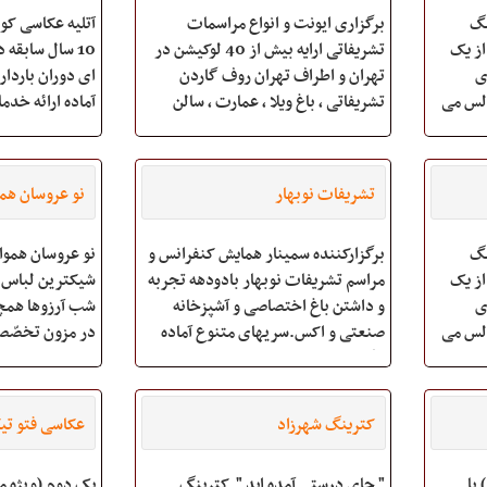
نگ
برگزاری ایونت و انواع مراسمات
آتلیه عکاسی کود
از یک
تشریفاتی ارایه بیش از 40 لوکیشن در
10 سال سابقه
ی
تهران و اطراف تهران روف گاردن
ای دوران باردار
الس می
تشریفاتی ، باغ ویلا ، عمارت ، سالن
آماده ارائه خدم
اجتماعات و... صفر تا صد خدمات
می باشد. کادر فن
پذیرایی و تشریفات - بیش از 130 مدل
بین مجربترین ع
فینگر فود سرد و گرم ، همراه با طبخ
انتخاب شده است.
تشریفات نوبهار
نو عروسان همو
لایو توسط سراشپ
کا
نگ
برگزارکننده سمینار همایش کنفرانس و
نو عروسان هموار
از یک
مراسم تشریفات نوبهار بادودهه تجربه
شیکترین لباس 
ی
و داشتن باغ اختصاصی و آشپزخانه
شب آرزو‌ها همچ
الس می
صنعتی و اکس.سریهای متنوع آماده
در مزون تخصّص
برگزاری کلیه مراسم و مناسبتهای
با جدیدترین و ب
شماعزیزان میباشد.
کترینگ شهرزاد
عکاسی فتو تیک
(هفت حوض
با
" جای درستی آمده اید ". کترینگ
پک دوم (ویژه م