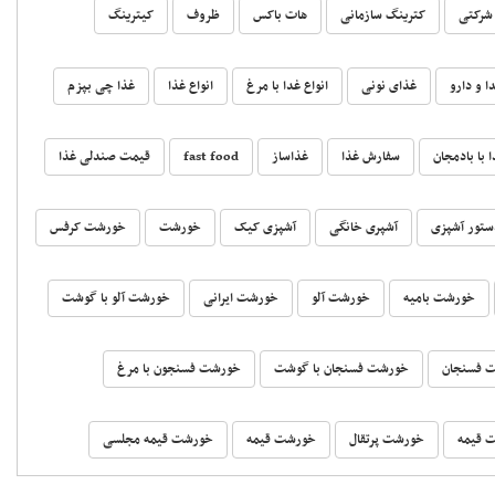
شرکتی
کترینگ سازمانی
هات باکس
ظروف
کیترینگ
ا و دارو
غذای نونی
انواع غدا با مرغ
انواع غذا
غذا چی بپزم
 با بادمجان
سفارش غذا
غذاساز
fast food
قیمت صندلی غذا
ستور آشپزی
آشپری خانگی
آشپزی کیک
خورشت
خورشت کرفس
خورشت بامیه
خورشت آلو
خورشت ایرانی
خورشت آلو با گوشت
 فسنجان
خورشت فسنجان با گوشت
خورشت فسنجون با مرغ
 قیمه
خورشت پرتقال
خورشت قیمه
خورشت قیمه مجلسی