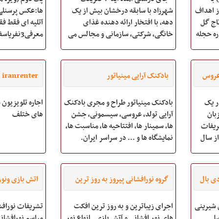
ز اهداف
شهرزاد با سابقه درخشان بیش از یک
تاج گل
دهه، با افتخار ارائه دهنده غذای
ره حجله
خانگی، شرکتی، سازمانی و مجالس می
ای
باشد.
ابه گل
ز فروش
بگیریدهماهنگ
عروس
بادکنک آرایی مینیاتور
iranrenter
 که در یک
بادکنک مینیاتور طراح و مجری بادکنک
اجاره تلویزیون 
بان
آرایی تولد، عروسی، سیسمونی، جشن
های ختلف
رامی شما باشیم تشریفات
ها، سمینار ها، افتتاحیه ها، مناسبت ها،
را از سال
نمایشگاه ها و ... در سراسر ایران.
دمات
جهت دریافت مشاوره، لیست قیمت،
 حسین
طرح و سفارش، می توانید همه روزه با
دف
شماره های شعب تماس حاصل و یا به
گروه نورافشانی پیروز به روز ترین
اتش بازی ونور
وب سایت w
نور افشانی
 شیرینی
اجرای زیباترین و به روز ترین افکت
تشریفات نورافش
صل
های نور افشانی و آتش بازی . انواع نور
مراسم نورافشان