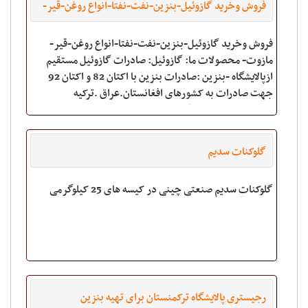
فروش وخرید گازوئیل-بنزین-نفت-نفتا-انواع روغن-قیر-
مازوت
فروش وخرید گازوئیل-بنزین-نفت-نفتا-انواع روغن-قیر-
مازوت- محصولات ما: گازوئیل: صادرات گازوئیل مستقیم
ازپالایشگاه -بنزین :صادرات بنزین با اکتان 82 و اکتان 92
جهت صادرات به کشورهای افغانستان.عراق .ترکیه
-ارمنستان-پاکستان-گرجستان افریقا اسیاواروپا
گلوکنات سدیم
گلوکنات سدیم صنعتی چینی در کیسه های 25 کیلوگرمی
رجیستری پالایشگاه ترکمنستان برای تهیه بنزین