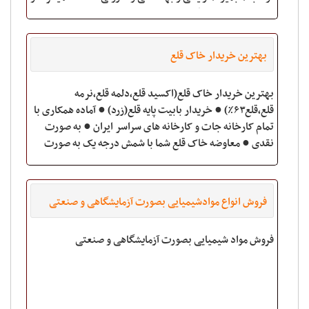
علاوه بر طعم دهندگی باعث تنظیم
بهترین خریدار خاک قلع
بهترین خریدار خاک قلع(اکسید قلع،دلمه قلع،نرمه
قلع،قلع۶۳٪) ● خریدار بابیت پایه قلع(زرد) ● آماده همکاری با
تمام کارخانه جات و کارخانه های سراسر ایران ● به صورت
نقدی ● معاوضه خاک قلع شما با شمش درجه یک به صورت
توافقی آدرس : تهران ، خیابان ف
فروش انواع موادشیمیایی بصورت آزمایشگاهی و صنعتی
فروش مواد شیمیایی بصورت آزمایشگاهی و صنعتی