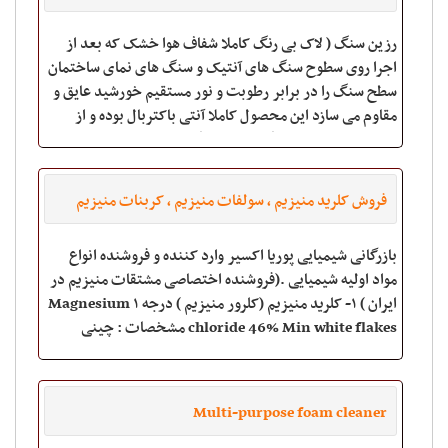
رزین سنگ ( لاک بی رنگ کاملا شفاف هوا خشک که بعد از
اجرا روی سطوح سنگ های آنتیک و سنگ های نمای ساختمان
سطح سنگ را در برابر رطوبت و نور مستقیم خورشید عایق و
مقاوم می سازد این محصول کاملا آنتی باکتربال بوده و از
نشستن رطوبت و آلودگی محیط و گردوغبار روی
فروش کلرید منیزیم ، سولفات منیزیم ، کربنات منیزیم
بازرگانی شیمیایی پوریا اکسیر وارد کننده و فروشنده انواع
مواد اولیه شیمیایی .(فروشنده اختصاصی مشتقات منیزیم در
ایران ) ۱- کلرید منیزیم (کلرور منیزیم ) درجه ۱ Magnesium
chloride 46% Min white flakes مشخصات : چینی
Multi-purpose foam cleaner