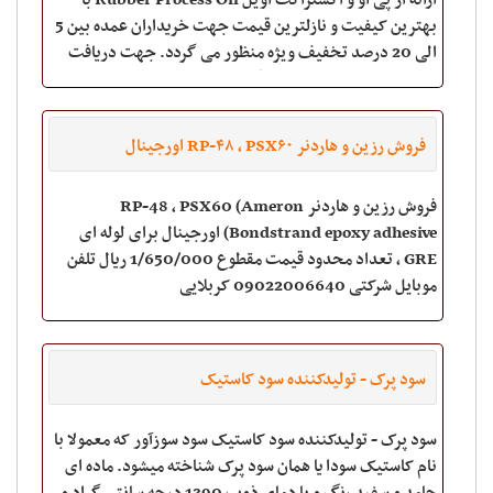
ارائه آر پی او و اکستراکت اویل Rubber Process Oil با
بهترین کیفیت و نازلترین قیمت جهت خریداران عمده بین 5
الی 20 درصد تخفیف ویژه منظور می گردد. جهت دریافت
اطلاعات بیشتر با ما تماس بگیرید یا به ا
فروش رزین و هاردنر RP-۴۸ , PSX۶۰ اورجینال
فروش رزین و هاردنر RP-48 , PSX60 (Ameron
Bondstrand epoxy adhesive) اورجینال برای لوله ای
GRE , تعداد محدود قیمت مقطوع 1/650/000 ریال تلفن
موبایل شرکتی 09022006640 کربلایی
سود پرک - تولیدکننده سود کاستیک
سود پرک - تولیدکننده سود کاستیک سود سوزآور که معمولا با
نام کاستیک سودا یا همان سود پرک شناخته میشود. ماده ای