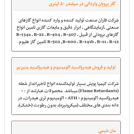
گاز پروپان وارداتی در سیلندر ۵۰ لیتری
شرکت فاران صنعت تولید کننده و وارد کننده انواع گازهای
صنعتی ،آزمایشگاهی ، ابزار دقیق و مایعات گازی تامین انواع
گازهای برودتی از قبیل R-134a , R-22 , R-404 , R-407 ,
R-502 ,R-600 , R-141b , R-11 , R-12 تامین گاز هلیوم
گرید 6 و 5 / HE : 99.9999
تولید و فروش هیدروکسید آلومینیوم و هیدروکسید منیزیم
شرکت کیمیا پویش بسپار تولیدکننده انواع تاخیرانداز شعله
(Flame Retardants) میباشد. محصولات عبارتند از : -
هیدروکسید آلومینیوم - ATH - آلومینیوم تری هیدرات، در
دانه بندی های مختلف (میکرونیزه)، بدون رطوبت (خشک)،
مان شیمی