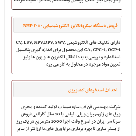
وسرامیک آجر-سنگ-پرسلان واستحکام ماندگار. سایت شرکت
ستاره آرتام درخشانwww.adhesiveopera.com
فروش دستگاه میکروآنالایزر الکتروشیمیایی BHP ۲۰۸۰
دارای تکنیک های الکتروشیمی CV, LSV, NPV,DPV, SWV,
CA, CPC-t, OCP-t این محصول برای اندازه گیری پتانسیل
استاندارد و بررسی پدیده انتقال الکترون ها و یون ها ونیز
تعیین مواد موجود در محلول به کار می رود
احداث استخرهای کشاورزی
شرکت مهندسی فن آب سازه سیماب تولید کننده و مجری
ورق های ژئوممبران و پلی اتیلنی با 10 سال گارانتی فروش
سرتا سر ایران در اسرع وقت اجرا 1000 مترمربع در یک روز
از بستر سازی تا بهره برداری مزایا ورق های ما ارزانتر از سایر