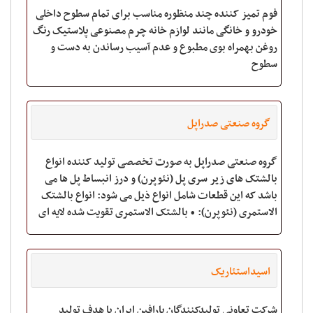
فوم تمیز کننده چند منظوره مناسب برای تمام سطوح داخلی
خودرو و خانگی مانند لوازم خانه چرم مصنوعی پلاستیک رنگ
روغن بهمراه بوی مطبوع و عدم آسیب رساندن به دست و
سطوح
گروه صنعتی صدراپل
گروه صنعتی صدراپل به صورت تخصصی تولید کننده انواع
بالشتک های زیر سری پل (نئوپرن) و درز انبساط پل ها می
باشد که این قطعات شامل انواع ذیل می شود: انواع بالشتک
الاستمری (نئوپرن): • بالشتک الاستمری تقویت شده لایه ای
(نئوپرن مسلح) (Laminated Reinfor
اسیداستئاریک
شرکت تعاونی تولیدکنندگان پارافین ایران با هدف تولید