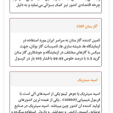
چرخه اقتصادی کشور نیز کمک بسزائی می‌نماید و به دلیل
نیاز به کارگر و افراد متخص
گاز متان CH۴
تامین کننده گاز متان به سراسر ایران مورد استفاده در
آزمایشگاه ها، شیشه سازی ها، تاسیسات گاز بوتان، جهت
میکس با گازهای مختلف در آزمایشگاه و جوشکاری گاز متان
گرید 3.5 با درصد خلوص 99.95 با فشار 165 بار در کپسول
های 50 لیتری گاز متان گرید 4 با در
اسید سیتریک
اسید سیتریک یا جوهر لیمو یکی از اسیدهای آلی است با
فرمول شیمیاییC6H8O7 ..یکی از عمده ترین کشورهای
تولید کننده آن کشور چین میباشد .اسید سیتریک در صنایع
نوشابه ، آبمیوه ، آرایشی و بهداشتی و داروئی استفاده میگردد و