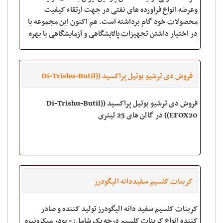
وعرضه انواع فراورده های نفتی در جهت ارتقاء کیفیت
محصولات خود گام برداشته است. هم اکنون این مجموعه با
در اختیار داشتن تجهیزات پالایشگاهی و آزمایشگاهی با بهره
گیری از نیرو های متخصص و کارآمد ارکان تو
فروش دی ترشیو بوتیل پراکسید (Di-Trishu-Butil)
(EFOX۲۰) در گالن های ۲۵ لیتری
فروش دی ترشیو بوتیل پراکسید (Di-Trishu-Butil)
(EFOX20) در گالن های 25 لیتری
کربنات کلسیم سفیددانه الیگودرز
کربنات کلسیم سفید دانه الیگودرز تولید کننده و صادر
کننده انواع کربنات کلسیم درجه یک شامل: - پودر میکرونیزه