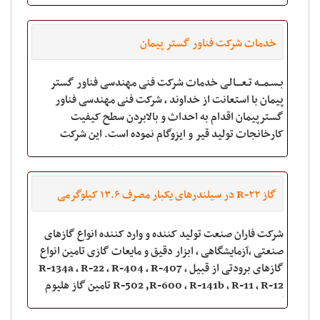
محصولات سریعتر 15 سال
خدمات شرکت فناور گستر پیمان
بـسـمـــه تـعــــالـی خدمات شرکت فنی مهندسی فناور گستر
پیمان با استعانت از خداوند , شرکت فنی مهندسی فناور
گسترپیمان اقدام به احداث و بالابردن سطح کیفیت
کارخانجات تولید قیر و ایزوگام نموده است. این شرکت
فعالیتهای خود را زیر نظرموسسه پژوهش گستر پی
گاز R-۲۲ در سیلندرهای یکبار مصرف ۱۳.۶ کیلوگرمی
شرکت فاران صنعت تولید کننده و وارد کننده انواع گازهای
صنعتی ،آزمایشگاهی ، ابزار دقیق و مایعات گازی تامین انواع
گازهای برودتی از قبیل R-134a , R-22 , R-404 , R-407 ,
R-502 ,R-600 , R-141b , R-11 , R-12 تامین گاز هلیوم
گرید 6 و 5 /