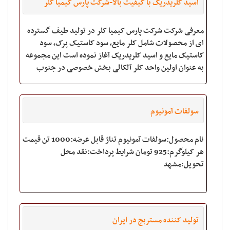
اسید کلریدریک با کیفیت بالا-شرکت پارس کیمیا کلر
معرفی شرکت شرکت پارس کیمیا کلر در تولید طیف گسترده
ای از محصولات شامل کلر مایع, سود کاستیک پرک, سود
کاستیک مایع و اسید کلریدریک آغاز نموده است این مجموعه
به عنوان اولین واحد کلر آلکالی بخش خصوصی در جنوب
کشور قابلیت تآمین نیاز مشتریان منطقه و استان
سولفات آمونیوم
نام محصول:سولفات آمونیوم تناژ قابل عرضه:1000 تن قیمت
هر کیلوگرم:925 تومان شرایط پرداخت:نقد محل
تحویل:مشهد
تولید کننده مستربچ در ایران