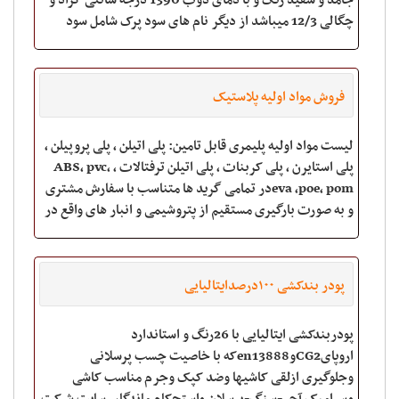
جامد و سفید رنگ و با دمای ذوب 1390 درجه سانتی گراد و
چگالی 12/3 میباشد از دیگر نام های سود پرک شامل سود
کاستیک پرک ، کاستیک سودا ، سود
فروش مواد اولیه پلاستیک
لیست مواد اولیه پلیمری قابل تامین: پلی اتیلن ، پلی پروپیلن ،
پلی استایرن ، پلی کربنات ، پلی اتیلن ترفتالات ، ABS، pvc،
eva ،poe، pomدر تمامی گرید ها متناسب با سفارش مشتری
و به صورت بارگیری مستقیم از پتروشیمی و انبار های واقع در
شورآباد تهران. ج
پودر بندکشی ۱۰۰درصدایتالیایی
پودربندکشی ایتالیایی با 26رنگ و استاندارد
اروپایCG2وen13888که با خاصیت چسب پرسلانی
وجلوگیری ازلقی کاشیها وضد کپک وجرم مناسب کاشی