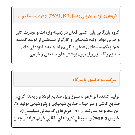
فروش ویژه رزین پلی وینیل الکل (PVA) پودری مستقیم از
چین
گروه بازرگانی پلی اکسی فعال در زمینه واردات و تجارت کلی
و جزئی مواد اولیه شیمیایی و کارگزار مستقیم از تولید کننده
چین پیگمنت های معدنی و آلی،مواد اولیه و افزودنی های
صنایع رنگسازی،پلیمری، پوشش های صنعتی و شیمی
ساختمان .... جهت کسب اطلاعات بیشت
شرکت مواد نسوز پاسارگاد
توليد کننده انواع مواد نسوز ويژه صنايع فولاد و ريخته گري،
صنايع کاشي و سراميک، صنايع شيميايي و پتروشيمي توليدات
اين مجموعه عبارتند از : 1- جرم هاي کوبيدني سيليسي (با
خلوص 99.5%) و اسپينلي کوره هاي القايي ذوب فولاد و چدن
2- سيمان کويل ( Grout