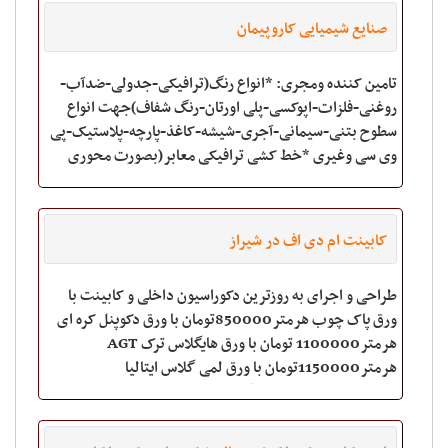
صنایع شیمیایی کاروپیمان
تامین کننده ومجری: *انواع رنگ(ترافیکی-جدولی-ضدآب-
روغنی-فلزات-اپوکسی-پلی اورتان-رنگ شفاف)جهت انواع
سطوح بتنی-سیمانی-آجری-شیشه-کاغذ-پارچه-پلاستیک-پی
وی سی وغیری *خط کشی ترافیکی معابر(بصورت محوری
وچند جزئی وپرسپکتیو وسه بعدی) *اجرای خط کشی عابر
پیاد
کابینت ام دی اف در شیراز
طراحی و اجرای به روزترین دکوراسیون داخلی و کابینت با
ورق پاک چوب هرمتر850000تومان با ورق دکوپنل کره ای
هرمتر1100000 تومان با ورق هایگلاس ترک AGT
هرمتر1150000تومان با ورق لمی گلاس ایتالیا
هرمتر1300000 تومان قیمت های فوق شامل طراحی سه
بعدی 3DM ،لولا،