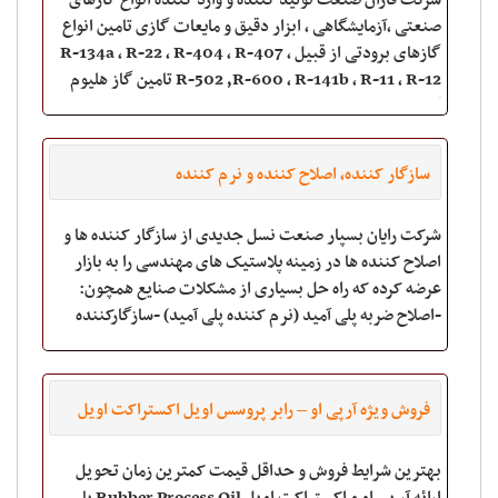
شرکت فاران صنعت تولید کننده و وارد کننده انواع گازهای
صنعتی ،آزمایشگاهی ، ابزار دقیق و مایعات گازی تامین انواع
گازهای برودتی از قبیل R-134a , R-22 , R-404 , R-407 ,
R-502 ,R-600 , R-141b , R-11 , R-12 تامین گاز هلیوم
گرید 6 و 5 / HE : 99.9999
سازگار کننده، اصلاح کننده و نرم کننده
شرکت رایان بسپار صنعت نسل جدیدی از سازگار کننده ها و
اصلاح کننده ها در زمینه پلاستیک های مهندسی را به بازار
عرضه کرده که راه حل بسیاری از مشکلات صنایع همچون:
-اصلاح ضربه پلی آمید (نرم کننده پلی آمید) -سازگارکننده
PC/ABS -بهبود خواص و پخش به
فروش ویژه آرپی او – رابر پروسس اویل اکستراکت اویل
بهترین شرایط فروش و حداقل قیمت کمترین زمان تحویل