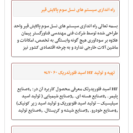
راه اندازی سیستم های نسل سوم پالایش قیر
بسمه تعالی راه اندازی سیستم های نسل سوم پالایش قیر واحد
طراحی شده توسط شرکت فنی مهندسی فناورگستر پیمان
علاوه بر سودآوری هیچ گونه وابستگی به تخصص، امکانات و
ماشین آلات خارجی ندارد و به چرخه اقتصادی کشور نیز
کمک بسزائی می‌نماید و به دلیل نیاز به
تهیه و تولید HF اسید فلورئدریک ۶۰ ۷۰%
HF اسید فلوریدرئک معرفی محصول کاربرد آن در: 1٫صنایع
پلیمر. 2٫صنایع هسته ای. 3٫صنایع شیمیایی ( تولید اسید
سیلیسیک – تولید اسید فلوبوریک و تولید اسید زیر کونیک)
4٫صنایع خودرو. 5٫صنایع شیشه و کریستال. 6٫صنایع تولید
لامپ. 7٫برای حکاکی روی شیشه در