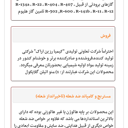
گازهای برودتی از قبیل R-134a , R-22 , R-404 , R-407 ,
R-502 ,R-600 , R-141b , R-11 , R-12 تامین گاز هلیوم
گرید 6 و 5 / HE : 99.9999
فروش
احتراماً شرکت تعاونی تولیدی "کیمیا رزین اراک" شرکتی
تولید کننده،فروشنده و صادرکننده برتر و خوشنام کشور در
زمینه تولید مواد اولیه شیمیایی بحضورتان معرفی میگردد.
محصولات این شرکت عبارتند از: 1) منو اتیلن گلایکول
(Mono Ethylene Glycol)
مستربچ و کامپاند ضد شعله (تاخیرانداز شعله)
این محصولات بر پایه هالوژن یا غیر هالوزنی بوده که دارای
بالاترین استانداردها می باشد که علاوه بر خواص ضد شعله
خواص دیگری از قبیل هدایتی، ضد سایش و مقاومت ابعادی را